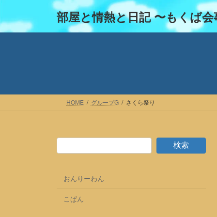
コ
ナ
部屋と情熱と日記 〜もくば会
ン
ビ
テ
ゲ
ン
ー
ツ
シ
へ
ョ
ス
ン
キ
に
ッ
移
HOME
グループG
さくら祭り
プ
動
検索
おんりーわん
こぱん