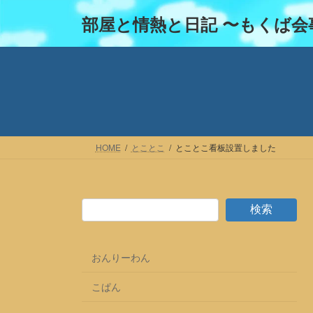
コ
ナ
部屋と情熱と日記 〜もくば会
ン
ビ
テ
ゲ
ン
ー
ツ
シ
へ
ョ
ス
ン
キ
に
ッ
移
HOME
とことこ
とことこ看板設置しました
プ
動
検索
おんりーわん
こぱん