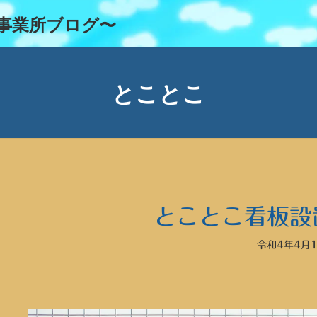
事業所ブログ〜
とことこ
とことこ看板設
令和4年4月