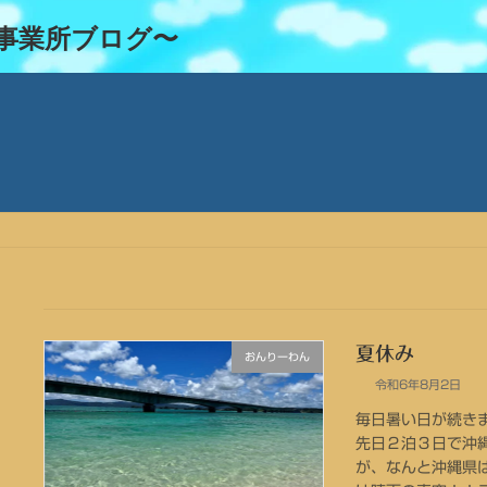
事業所ブログ〜
夏休み
おんりーわん
令和6年8月2日
毎日暑い日が続き
先日２泊３日で沖
が、なんと沖縄県