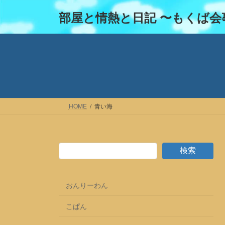
コ
ナ
部屋と情熱と日記 〜もくば会
ン
ビ
テ
ゲ
ン
ー
ツ
シ
へ
ョ
ス
ン
キ
に
ッ
移
HOME
青い海
プ
動
検索
おんりーわん
こぱん